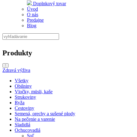
Doplnkový tovar
Úvod
O nás
Predajne
Blog
Produkty
Zdravá výživa
Všetky
Obilniny
Vločky, müsli, kaše
Strukoviny
Ryža
Cestoviny
Semená, orechy a sušené plody
Na pečenie a varenie
Sladidlá
Ochucovadlá
Soľ