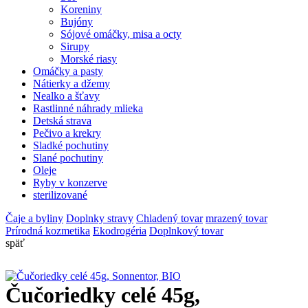
Koreniny
Bujóny
Sójové omáčky, misa a octy
Sirupy
Morské riasy
Omáčky a pasty
Nátierky a džemy
Nealko a šťavy
Rastlinné náhrady mlieka
Detská strava
Pečivo a krekry
Sladké pochutiny
Slané pochutiny
Oleje
Ryby v konzerve
sterilizované
Čaje a byliny
Doplnky stravy
Chladený tovar
mrazený tovar
Prírodná kozmetika
Ekodrogéria
Doplnkový tovar
späť
Čučoriedky celé 45g,