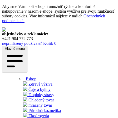
Aby sme Vám boli schopní umožniť rýchle a komfortné
nakupovanie v našom e-shope, systém využíva pre svoju funkčnosť
súbory cookies. Viac informácií nájdete v našich
Obchodných
podmienkach
.
objednávky a reklamácie:
+421 904 772 773
neprihlásený používateľ
Košík
0
Hlavné menu
Eshop
Zdravá výživa
Čaje a byliny
Doplnky stravy
Chladený tovar
mrazený tovar
Prírodná kozmetika
Ekodrogéria