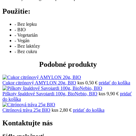
Použitie:
- Bez lepku
- BIO
- Vegetarián
- Vegán
- Bez laktózy
- Bez cukru
Podobné produkty
Cukor citrónový AMYLON 20g, BIO
kus
0,50 €
pridať do košíka
Piškoty špaldové Savoiardi 100g, BioNebio, BIO
kus
9,90 €
pridať
do košíka
Citrónová tráva 25g BIO
kus
2,80 €
pridať do košíka
Kontaktujte nás