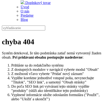
Doplnkový tovar
Úvod
O nás
Predajne
Blog
chyba 404
Systém detekoval, že táto podstránka zatiaľ nemá vytvorený žiaden
obsah.
Pri pridávaní obsahu postupujte nasledovne
:
Prihláste sa do
redakčného systému
Z dostupných modulov v navigácií vyberte modul "
Obsah
"
Z možností vľavo vyberte "
Pridať nový záznam
"
Vyplňte korektne jednotlivé vstupné polia, nevynechajte
"
Titulok
", "
SEO link
", a samotný "
Obsah stránky
"
Do poľa
SEO link
pri vytváraní tejto stránky vyplňte
"
produkty
" (slúži ako identifikátor tejto podstránky)
Vyplnené informácie uložte odoslaním formulára ("
Použiť
",
alebo "
Uložiť a ukončiť
")