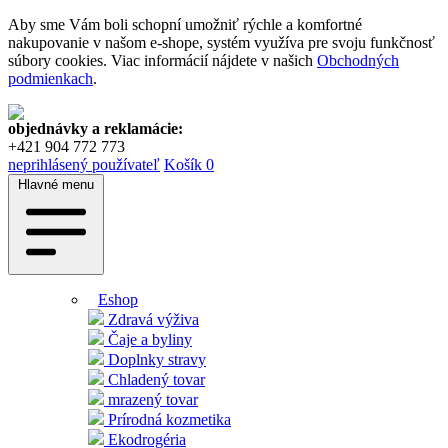
Aby sme Vám boli schopní umožniť rýchle a komfortné
nakupovanie v našom e-shope, systém využíva pre svoju funkčnosť
súbory cookies. Viac informácií nájdete v našich
Obchodných
podmienkach
.
objednávky a reklamácie:
+421 904 772 773
neprihlásený používateľ
Košík
0
Hlavné menu
Eshop
Zdravá výživa
Čaje a byliny
Doplnky stravy
Chladený tovar
mrazený tovar
Prírodná kozmetika
Ekodrogéria