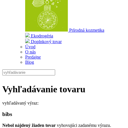
Prírodná kozmetika
Ekodrogéria
Doplnkový tovar
Úvod
O nás
Predajne
Blog
Vyhľadávanie tovaru
vyhľadávaný výraz:
bibs
Nebol nájdený žiaden tovar
vyhovujúci zadanému výrazu.