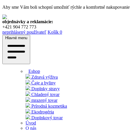
Aby sme Vám boli schopní umožniť rýchle a komfortné nakupovanie v
objednávky a reklamácie:
+421 904 772 773
neprihlásený používateľ
Košík
0
Hlavné menu
Eshop
Zdravá výživa
Čaje a byliny
Doplnky stravy
Chladený tovar
mrazený tovar
Prírodná kozmetika
Ekodrogéria
Doplnkový tovar
Úvod
O nás