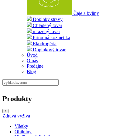
Čaje a byliny
Doplnky stravy
Chladený tovar
mrazený tovar
Prírodná kozmetika
Ekodrogéria
Doplnkový tovar
Úvod
O nás
Predajne
Blog
Produkty
Zdravá výživa
Všetky
Obilniny