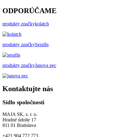
ODPORÚČAME
produkty značky
kolatch
produkty značky
Serafín
produkty značky
Janova pec
Kontaktujte nás
Sídlo spoločnosti
MAJA SK, s. r. o.
Hradné údolie 17
811 01 Bratislava
+421 904 772 773