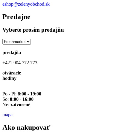
eshop@zelenyobchod.sk
Predajne
Vyberte prosím predajňu
predajňa
+421 904 772 773
otváracie
hodiny
Po - Pi:
8:00 - 19:00
So:
8:00 - 16:00
Ne:
zatvorené
mapa
Ako nakupovať