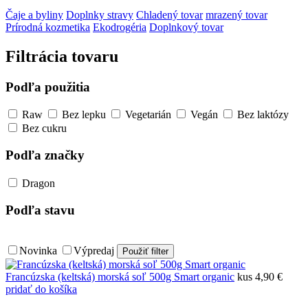
Čaje a byliny
Doplnky stravy
Chladený tovar
mrazený tovar
Prírodná kozmetika
Ekodrogéria
Doplnkový tovar
Filtrácia tovaru
Podľa použitia
Raw
Bez lepku
Vegetarián
Vegán
Bez laktózy
Bez cukru
Podľa značky
Dragon
Podľa stavu
Novinka
Výpredaj
Francúzska (keltská) morská soľ 500g Smart organic
kus
4,90 €
pridať do košíka