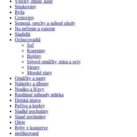
Vločky, müsli, kaše
Strukoviny
Ryža
Cestoviny
Semená, orechy a sušené plody
Na pečenie a varenie
Sladidlá
Ochucovadlá
Soľ
Koreniny
Bujóny
Sójové omáčky, misa a octy
Sirupy
Morské riasy
Omáčky a pasty
Nátierky a džemy
Nealko a šťavy
Rastlinné náhrady mlieka
Detská strava
Pečivo a krekry
Sladké pochutiny
Slané pochutiny
Oleje
Ryby v konzerve
sterilizované